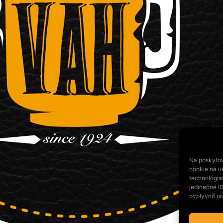
Na poskytov
cookie na uk
technológia
jedinečné I
ovplyvniť ur