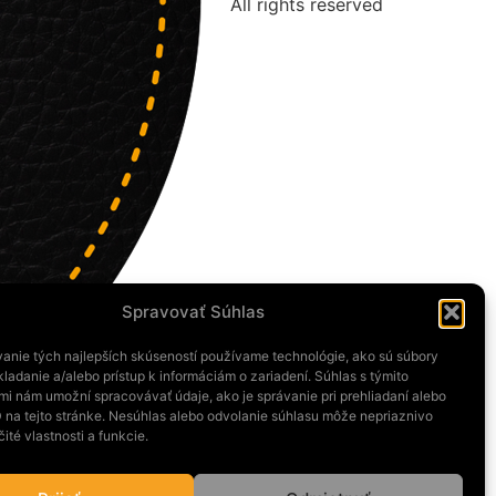
All rights reserved
Spravovať Súhlas
anie tých najlepších skúseností používame technológie, ako sú súbory
ladanie a/alebo prístup k informáciám o zariadení. Súhlas s týmito
mi nám umožní spracovávať údaje, ako je správanie pri prehliadaní alebo
D na tejto stránke. Nesúhlas alebo odvolanie súhlasu môže nepriaznivo
čité vlastnosti a funkcie.