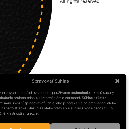
All rights reserved
Spravovať Súhlas
anie tých najlepších skúseností používame technológie, ako sú súbory
ladanie a/alebo prístup k informáciám o zariadení. Súhlas s týmito
mi nám umožní spracovávať údaje, ako je správanie pri prehliadaní alebo
D na tejto stránke. Nesúhlas alebo odvolanie súhlasu môže nepriaznivo
čité vlastnosti a funkcie.