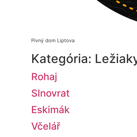
Pivný dom Liptova
Kategória:
Ležiak
Rohaj
Slnovrat
Eskimák
Včelář