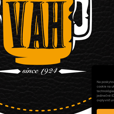
Na poskytov
cookie na uk
technológia
jedinečné I
ovplyvniť ur