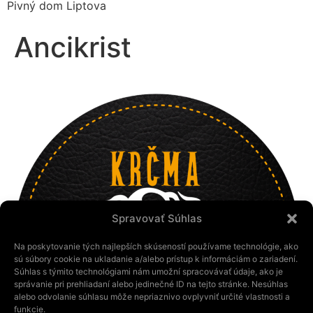
Pivný dom Liptova
Ancikrist
Spravovať Súhlas
Na poskytovanie tých najlepších skúseností používame technológie, ako
sú súbory cookie na ukladanie a/alebo prístup k informáciám o zariadení.
Súhlas s týmito technológiami nám umožní spracovávať údaje, ako je
správanie pri prehliadaní alebo jedinečné ID na tejto stránke. Nesúhlas
alebo odvolanie súhlasu môže nepriaznivo ovplyvniť určité vlastnosti a
funkcie.