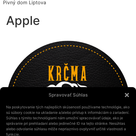
Pivný dom Liptova
Apple
Spravovať Súhlas
Na poskytovanie tých najlepších skúseností používame technológie, ako
sú súbory cookie na ukladanie a/alebo prístup k informáciám o zariadení.
Súhlas s týmito technológiami nám umožní spracovávať údaje, ako je
správanie pri prehliadaní alebo jedinečné ID na tejto stránke. Nesúhlas
alebo odvolanie súhlasu môže nepriaznivo ovplyvniť určité vlastnosti a
funkcie.