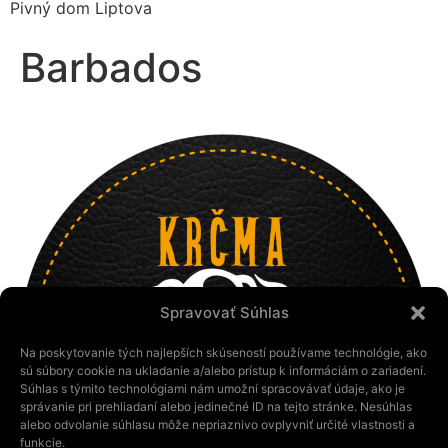
Pivný dom Liptova
Barbados
Spravovať Súhlas
Na poskytovanie tých najlepších skúseností používame technológie, ako
sú súbory cookie na ukladanie a/alebo prístup k informáciám o zariadení.
Súhlas s týmito technológiami nám umožní spracovávať údaje, ako je
správanie pri prehliadaní alebo jedinečné ID na tejto stránke. Nesúhlas
alebo odvolanie súhlasu môže nepriaznivo ovplyvniť určité vlastnosti a
funkcie.