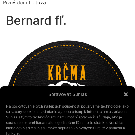
Pivný dom Liptova
Bernard fľ.
Spravovať Súhlas
Na poskytovanie tých najlepších skúseností používame technológie, ako
sú súbory cookie na ukladanie a/alebo prístup k informáciám o zariadení.
Súhlas s týmito technológiami nám umožní spracovávať údaje, ako je
správanie pri prehliadaní alebo jedinečné ID na tejto stránke. Nesúhlas
alebo odvolanie súhlasu môže nepriaznivo ovplyvniť určité vlastnosti a
funkcie.