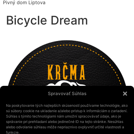
Pivný dom Liptova
Bicycle Dream
Spravovať Súhlas
Na poskytovanie tých najlepších skúseností používame technológie, ako
sú súbory cookie na ukladanie a/alebo prístup k informáciám o zariadení.
Súhlas s týmito technológiami nám umožní spracovávať údaje, ako je
správanie pri prehliadaní alebo jedinečné ID na tejto stránke. Nesúhlas
alebo odvolanie súhlasu môže nepriaznivo ovplyvniť určité vlastnosti a
funkcie.