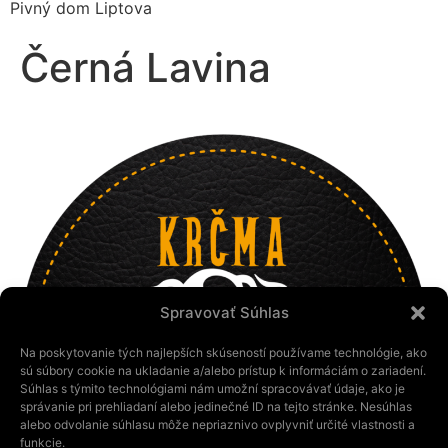
Pivný dom Liptova
Černá Lavina
Spravovať Súhlas
Na poskytovanie tých najlepších skúseností používame technológie, ako
sú súbory cookie na ukladanie a/alebo prístup k informáciám o zariadení.
Súhlas s týmito technológiami nám umožní spracovávať údaje, ako je
správanie pri prehliadaní alebo jedinečné ID na tejto stránke. Nesúhlas
alebo odvolanie súhlasu môže nepriaznivo ovplyvniť určité vlastnosti a
funkcie.