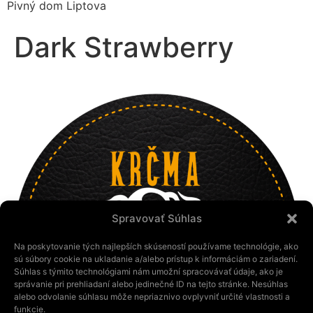
Pivný dom Liptova
Dark Strawberry
Spravovať Súhlas
Na poskytovanie tých najlepších skúseností používame technológie, ako
sú súbory cookie na ukladanie a/alebo prístup k informáciám o zariadení.
Súhlas s týmito technológiami nám umožní spracovávať údaje, ako je
správanie pri prehliadaní alebo jedinečné ID na tejto stránke. Nesúhlas
alebo odvolanie súhlasu môže nepriaznivo ovplyvniť určité vlastnosti a
funkcie.