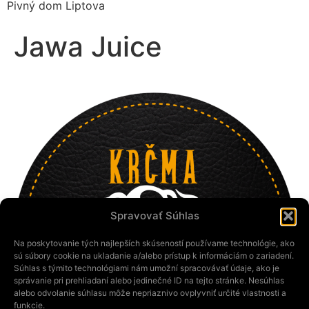
Pivný dom Liptova
Jawa Juice
Spravovať Súhlas
Na poskytovanie tých najlepších skúseností používame technológie, ako
sú súbory cookie na ukladanie a/alebo prístup k informáciám o zariadení.
Súhlas s týmito technológiami nám umožní spracovávať údaje, ako je
správanie pri prehliadaní alebo jedinečné ID na tejto stránke. Nesúhlas
alebo odvolanie súhlasu môže nepriaznivo ovplyvniť určité vlastnosti a
funkcie.