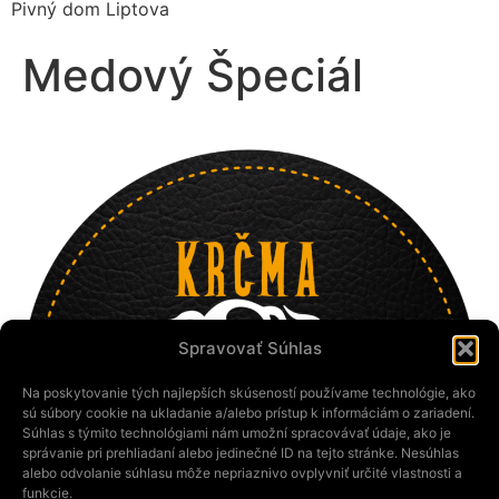
Pivný dom Liptova
Medový Špeciál
Spravovať Súhlas
Na poskytovanie tých najlepších skúseností používame technológie, ako
sú súbory cookie na ukladanie a/alebo prístup k informáciám o zariadení.
Súhlas s týmito technológiami nám umožní spracovávať údaje, ako je
správanie pri prehliadaní alebo jedinečné ID na tejto stránke. Nesúhlas
alebo odvolanie súhlasu môže nepriaznivo ovplyvniť určité vlastnosti a
funkcie.