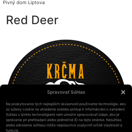
Pivný dom Liptova
Red Deer
Spravovať Súhlas
Na poskytovanie tých najlepších skúseností používame technológie, ako
sú súbory cookie na ukladanie a/alebo prístup k informáciám o zariadení.
Súhlas s týmito technológiami nám umožní spracovávať údaje, ako je
správanie pri prehliadaní alebo jedinečné ID na tejto stránke. Nesúhlas
alebo odvolanie súhlasu môže nepriaznivo ovplyvniť určité vlastnosti a
funkcie.