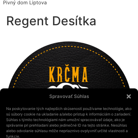
Pivný dom Liptova
Regent Desítka
Spravovať Súhlas
Na poskytovanie tých najlepších skúseností používame technológie, ako
sú súbory cookie na ukladanie a/alebo prístup k informáciám o zariadení.
Súhlas s týmito technológiami nám umožní spracovávať údaje, ako je
správanie pri prehliadaní alebo jedinečné ID na tejto stránke. Nesúhlas
alebo odvolanie súhlasu môže nepriaznivo ovplyvniť určité vlastnosti a
funkcie.