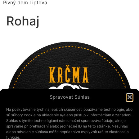
Pivný dom Liptova
Rohaj
Spravovať Súhlas
Na poskytovanie tých najlepších skúseností používame technológie, ako
sú súbory cookie na ukladanie a/alebo prístup k informáciám o zariadení.
Súhlas s týmito technológiami nám umožní spracovávať údaje, ako je
správanie pri prehliadaní alebo jedinečné ID na tejto stránke. Nesúhlas
alebo odvolanie súhlasu môže nepriaznivo ovplyvniť určité vlastnosti a
funkcie.