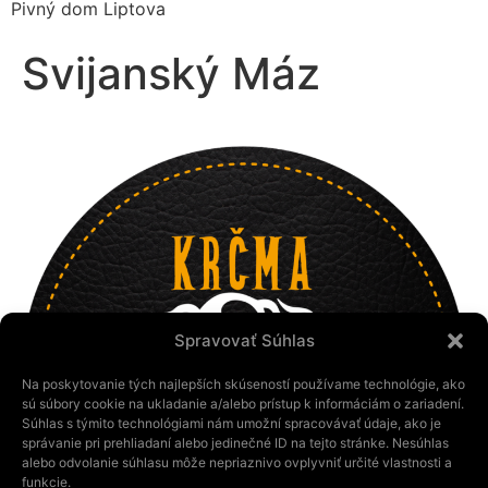
Pivný dom Liptova
Svijanský Máz
Spravovať Súhlas
Na poskytovanie tých najlepších skúseností používame technológie, ako
sú súbory cookie na ukladanie a/alebo prístup k informáciám o zariadení.
Súhlas s týmito technológiami nám umožní spracovávať údaje, ako je
správanie pri prehliadaní alebo jedinečné ID na tejto stránke. Nesúhlas
alebo odvolanie súhlasu môže nepriaznivo ovplyvniť určité vlastnosti a
funkcie.