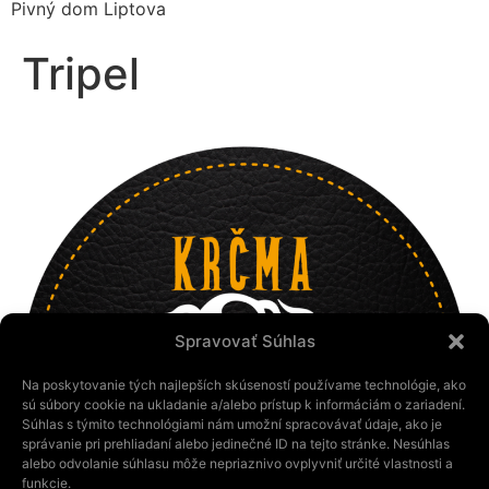
Pivný dom Liptova
Tripel
Spravovať Súhlas
Na poskytovanie tých najlepších skúseností používame technológie, ako
sú súbory cookie na ukladanie a/alebo prístup k informáciám o zariadení.
Súhlas s týmito technológiami nám umožní spracovávať údaje, ako je
správanie pri prehliadaní alebo jedinečné ID na tejto stránke. Nesúhlas
alebo odvolanie súhlasu môže nepriaznivo ovplyvniť určité vlastnosti a
funkcie.