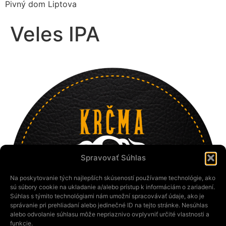
Pivný dom Liptova
Veles IPA
Spravovať Súhlas
Na poskytovanie tých najlepších skúseností používame technológie, ako
sú súbory cookie na ukladanie a/alebo prístup k informáciám o zariadení.
Súhlas s týmito technológiami nám umožní spracovávať údaje, ako je
správanie pri prehliadaní alebo jedinečné ID na tejto stránke. Nesúhlas
alebo odvolanie súhlasu môže nepriaznivo ovplyvniť určité vlastnosti a
funkcie.