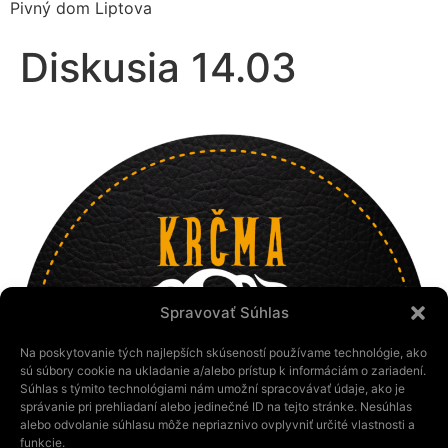
Pivný dom Liptova
Diskusia 14.03
Spravovať Súhlas
Na poskytovanie tých najlepších skúseností používame technológie, ako
sú súbory cookie na ukladanie a/alebo prístup k informáciám o zariadení.
Súhlas s týmito technológiami nám umožní spracovávať údaje, ako je
správanie pri prehliadaní alebo jedinečné ID na tejto stránke. Nesúhlas
alebo odvolanie súhlasu môže nepriaznivo ovplyvniť určité vlastnosti a
funkcie.