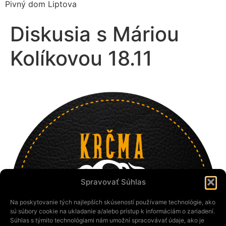
Pivný dom Liptova
Diskusia s Máriou
Kolíkovou 18.11
Spravovať Súhlas
Na poskytovanie tých najlepších skúseností používame technológie, ako
sú súbory cookie na ukladanie a/alebo prístup k informáciám o zariadení.
Súhlas s týmito technológiami nám umožní spracovávať údaje, ako je