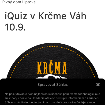
Pivný dom Liptova
iQuiz v Krčme Váh
10.9.
Spravovať Súhlas
Na poskytovanie tých najlepších skúseností používame technológie, ako
sú súbory cookie na ukladanie a/alebo prístup k informáciám o zariadení.
Súhlas s týmito technológiami nám umožní spracovávať údaje, ako je