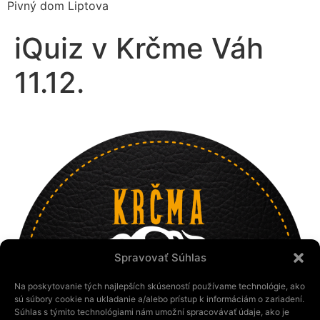
Pivný dom Liptova
iQuiz v Krčme Váh
11.12.
Spravovať Súhlas
Na poskytovanie tých najlepších skúseností používame technológie, ako
sú súbory cookie na ukladanie a/alebo prístup k informáciám o zariadení.
Súhlas s týmito technológiami nám umožní spracovávať údaje, ako je