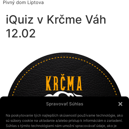
Pivný dom Liptova
iQuiz v Krčme Váh
12.02
Spravovať Súhlas
Na poskytovanie tých najlepších skúseností používame technológie, ako
sú súbory cookie na ukladanie a/alebo prístup k informáciám o zariadení.
Súhlas s týmito technológiami nám umožní spracovávať údaje, ako je