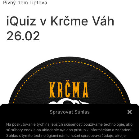
Pivný dom Liptova
iQuiz v Krčme Váh
26.02
Spravovať Súhlas
Na poskytovanie tých najlepších skúseností používame technológie, ako
sú súbory cookie na ukladanie a/alebo prístup k informáciám o zariadení.
Súhlas s týmito technológiami nám umožní spracovávať údaje, ako je