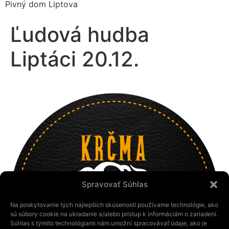
Pivný dom Liptova
Ľudová hudba
Liptáci 20.12.
Spravovať Súhlas
Na poskytovanie tých najlepších skúseností používame technológie, ako
sú súbory cookie na ukladanie a/alebo prístup k informáciám o zariadení.
Súhlas s týmito technológiami nám umožní spracovávať údaje, ako je