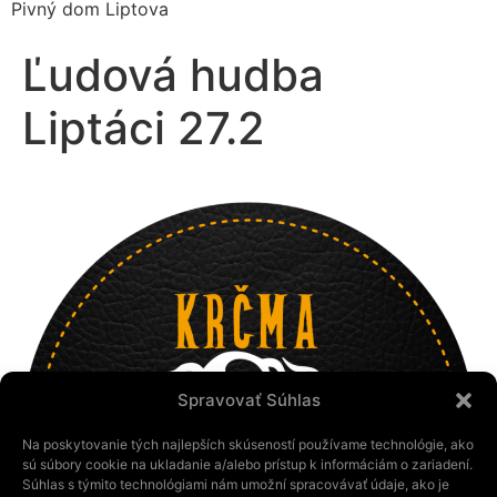
Pivný dom Liptova
Ľudová hudba
Liptáci 27.2
Spravovať Súhlas
Na poskytovanie tých najlepších skúseností používame technológie, ako
sú súbory cookie na ukladanie a/alebo prístup k informáciám o zariadení.
Súhlas s týmito technológiami nám umožní spracovávať údaje, ako je