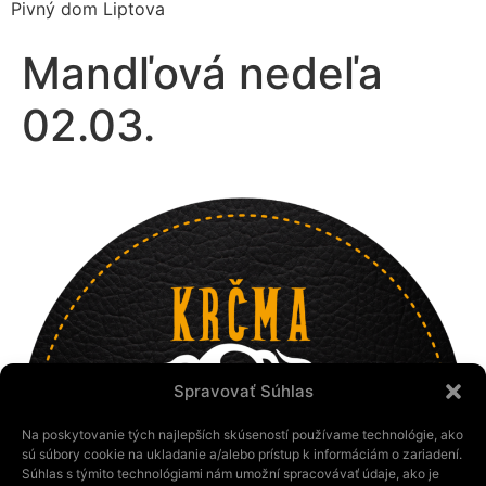
Pivný dom Liptova
Mandľová nedeľa
02.03.
Spravovať Súhlas
Na poskytovanie tých najlepších skúseností používame technológie, ako
sú súbory cookie na ukladanie a/alebo prístup k informáciám o zariadení.
Súhlas s týmito technológiami nám umožní spracovávať údaje, ako je