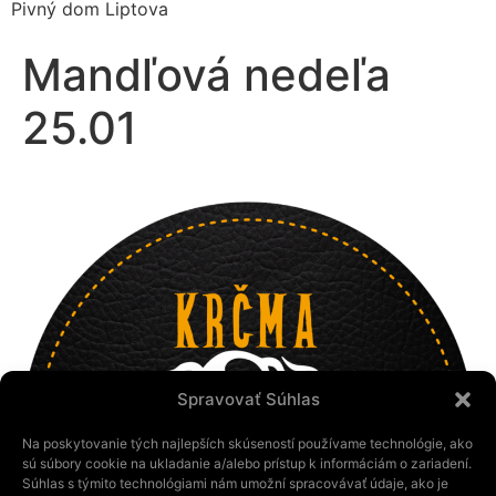
Pivný dom Liptova
Mandľová nedeľa
25.01
Spravovať Súhlas
Na poskytovanie tých najlepších skúseností používame technológie, ako
sú súbory cookie na ukladanie a/alebo prístup k informáciám o zariadení.
Súhlas s týmito technológiami nám umožní spracovávať údaje, ako je