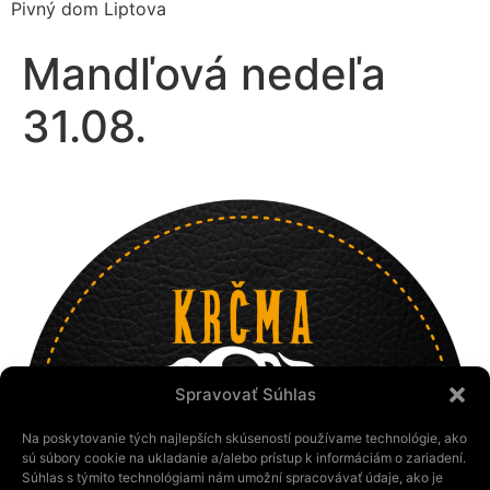
Pivný dom Liptova
Mandľová nedeľa
31.08.
Spravovať Súhlas
Na poskytovanie tých najlepších skúseností používame technológie, ako
sú súbory cookie na ukladanie a/alebo prístup k informáciám o zariadení.
Súhlas s týmito technológiami nám umožní spracovávať údaje, ako je