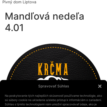
Pivný dom Liptova
Mandľová nedeľa
4.01
Spravovať Súhlas
Na poskytovanie tých najlepších skúseností používame technológie, ako
sú súbory cookie na ukladanie a/alebo prístup k informáciám o zariadení.
Súhlas s týmito technológiami nám umožní spracovávať údaje, ako je