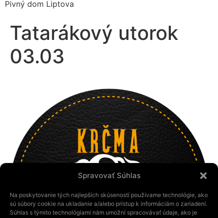
Pivný dom Liptova
Tatarákový utorok
03.03
Spravovať Súhlas
Na poskytovanie tých najlepších skúseností používame technológie, ako
sú súbory cookie na ukladanie a/alebo prístup k informáciám o zariadení.
Súhlas s týmito technológiami nám umožní spracovávať údaje, ako je