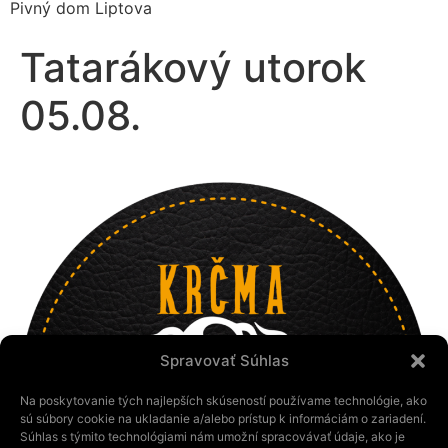
Pivný dom Liptova
Tatarákový utorok
05.08.
Spravovať Súhlas
Na poskytovanie tých najlepších skúseností používame technológie, ako
sú súbory cookie na ukladanie a/alebo prístup k informáciám o zariadení.
Súhlas s týmito technológiami nám umožní spracovávať údaje, ako je