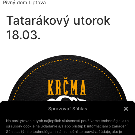
Pivný dom Liptova
Tatarákový utorok
18.03.
Spravovať Súhlas
Na poskytovanie tých najlepších skúseností používame technológie, ako
sú súbory cookie na ukladanie a/alebo prístup k informáciám o zariadení.
Súhlas s týmito technológiami nám umožní spracovávať údaje, ako je