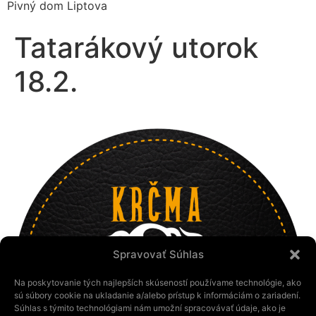
Pivný dom Liptova
Tatarákový utorok
18.2.
Spravovať Súhlas
Na poskytovanie tých najlepších skúseností používame technológie, ako
sú súbory cookie na ukladanie a/alebo prístup k informáciám o zariadení.
Súhlas s týmito technológiami nám umožní spracovávať údaje, ako je