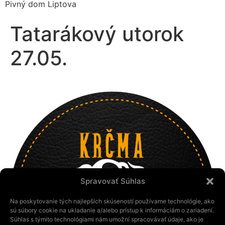
Pivný dom Liptova
Tatarákový utorok
27.05.
Spravovať Súhlas
Na poskytovanie tých najlepších skúseností používame technológie, ako
sú súbory cookie na ukladanie a/alebo prístup k informáciám o zariadení.
Súhlas s týmito technológiami nám umožní spracovávať údaje, ako je