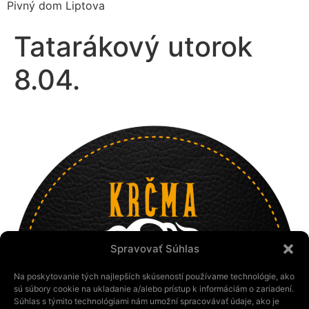
Pivný dom Liptova
Tatarákový utorok
8.04.
Spravovať Súhlas
Na poskytovanie tých najlepších skúseností používame technológie, ako
sú súbory cookie na ukladanie a/alebo prístup k informáciám o zariadení.
Súhlas s týmito technológiami nám umožní spracovávať údaje, ako je