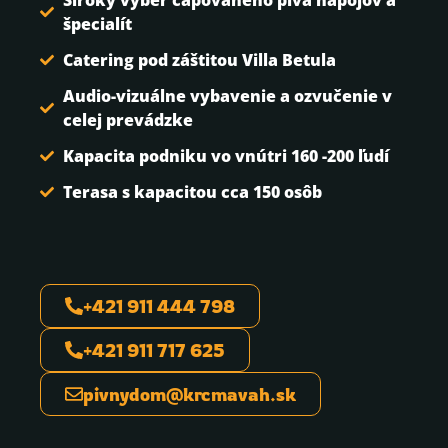
Široký výber čapovaného piva nápojov a
špecialít
Catering pod záštitou Villa Betula
Audio-vizuálne vybavenie a ozvučenie v
celej prevádzke
Kapacita podniku vo vnútri 160 -200 ľudí
Terasa s kapacitou cca 150 osôb
+421 911 444 798
+421 911 717 625
pivnydom@krcmavah.sk