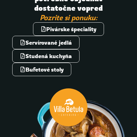
dostatočne vopred
Pozrite si ponuku:
Pivárske špeciality
Servírované jedlá
Studená kuchyňa
Bufetové stoly