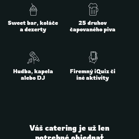
Sweet bar, koláče
25 druhov
a dezerty
čapovaného piva
Hudba, kapela
Firemný iQuiz či
alebo DJ
iné aktivity
Váš catering je už len
potrebné objednať