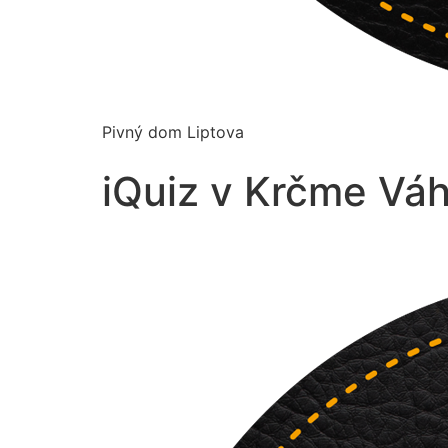
Pivný dom Liptova
iQuiz v Krčme Váh