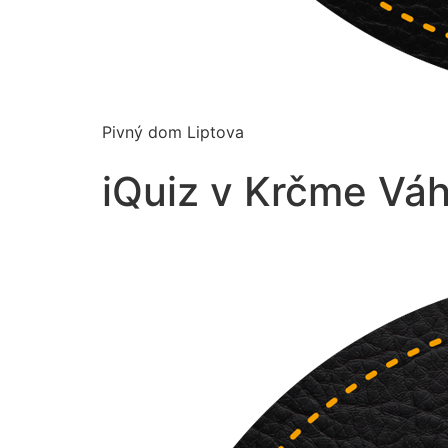
Pivný dom Liptova
iQuiz v Krčme Váh