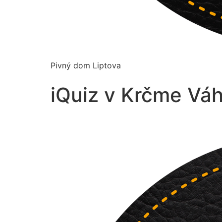
Pivný dom Liptova
iQuiz v Krčme Váh