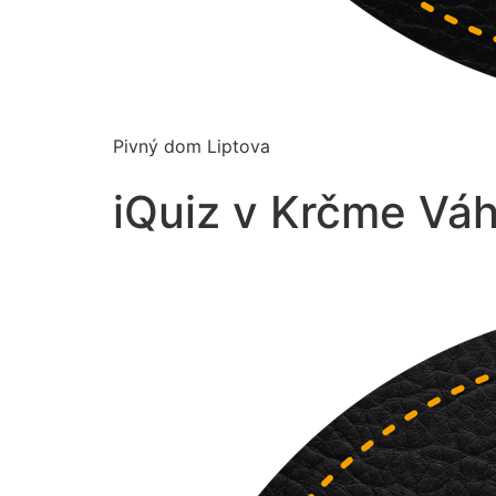
Pivný dom Liptova
iQuiz v Krčme Váh