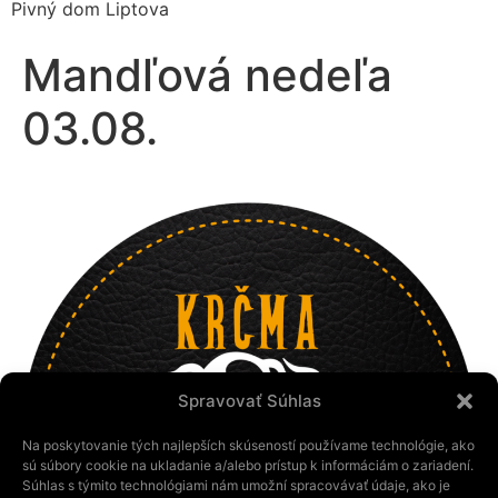
Pivný dom Liptova
Mandľová nedeľa
03.08.
Spravovať Súhlas
Na poskytovanie tých najlepších skúseností používame technológie, ako
sú súbory cookie na ukladanie a/alebo prístup k informáciám o zariadení.
Súhlas s týmito technológiami nám umožní spracovávať údaje, ako je