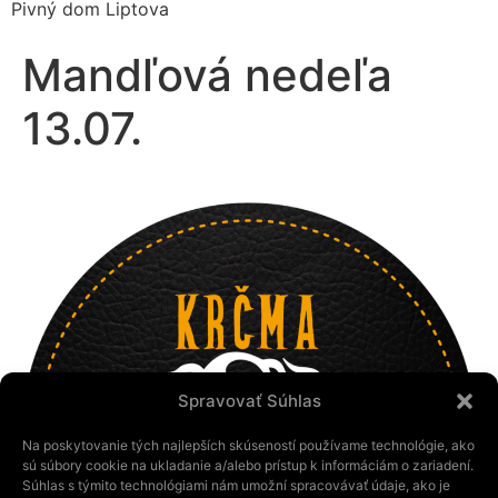
Pivný dom Liptova
Mandľová nedeľa
13.07.
Spravovať Súhlas
Na poskytovanie tých najlepších skúseností používame technológie, ako
sú súbory cookie na ukladanie a/alebo prístup k informáciám o zariadení.
Súhlas s týmito technológiami nám umožní spracovávať údaje, ako je