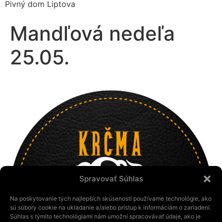
Pivný dom Liptova
Mandľová nedeľa
25.05.
Spravovať Súhlas
Na poskytovanie tých najlepších skúseností používame technológie, ako
sú súbory cookie na ukladanie a/alebo prístup k informáciám o zariadení.
Súhlas s týmito technológiami nám umožní spracovávať údaje, ako je