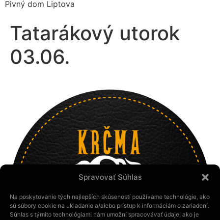
Pivný dom Liptova
Tatarákový utorok
03.06.
Spravovať Súhlas
Na poskytovanie tých najlepších skúseností používame technológie, ako
sú súbory cookie na ukladanie a/alebo prístup k informáciám o zariadení.
Súhlas s týmito technológiami nám umožní spracovávať údaje, ako je