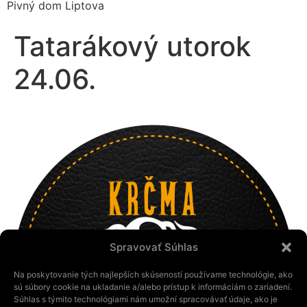
Pivný dom Liptova
Tatarákový utorok
24.06.
Spravovať Súhlas
Na poskytovanie tých najlepších skúseností používame technológie, ako
sú súbory cookie na ukladanie a/alebo prístup k informáciám o zariadení.
Súhlas s týmito technológiami nám umožní spracovávať údaje, ako je