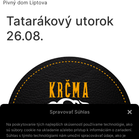
Pivný dom Liptova
Tatarákový utorok
26.08.
Spravovať Súhlas
Na poskytovanie tých najlepších skúseností používame technológie, ako
sú súbory cookie na ukladanie a/alebo prístup k informáciám o zariadení.
Súhlas s týmito technológiami nám umožní spracovávať údaje, ako je