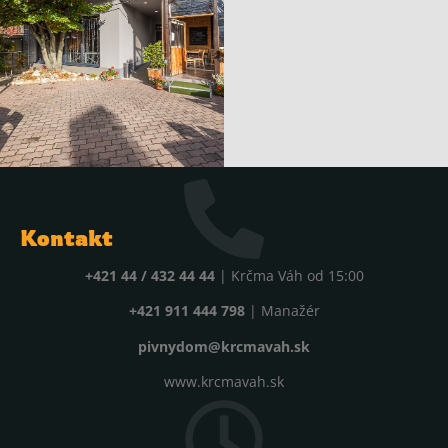
Kontakt
+421 44 / 432 44 44
| Krčma Váh od 15:00
+421 911 444 798
| Manažér
pivnydom@krcmavah.sk
www.krcmavah.sk